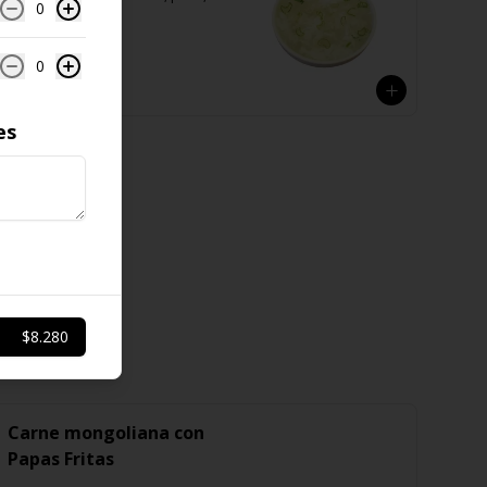
0
huevo y verduras.
0
$6.700
es
$8.280
Carne mongoliana con
Papas Fritas