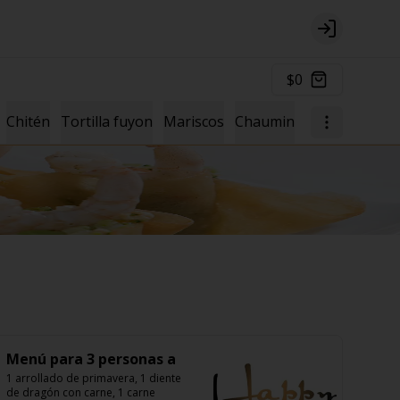
Login
$0
Chitén
Tortilla fuyon
Mariscos
Chaumin
Agregados
L
Menú para 3 personas a
1 arrollado de primavera, 1 diente 
de dragón con carne, 1 carne 