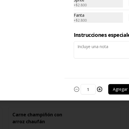
+
$2.800
Fanta
+
$2.800
$6.250
Instrucciones especial
Agregar
Carne champiñón con
arroz chaufán