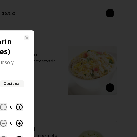
$6.950
rín
Close
es)
Arroz chaufán
Arroz salteado con trocitos de 
ueso y
pollo y huevo
Opcional
$4.200
0
0
Sopa oriental
Sopa con fideos de arroz, pollo, 