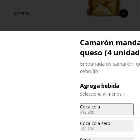
2 unidades de Arrollado de Queso

2 unidades Hunan

2 unidades Camarón Mandarín

$17.850
2 unidades Wantán Especial
Camarón manda
queso (4 unidad
Arroz chaufan especial
(para 2 personas)
Empanada de camarón, q
Arroz salteado con trozos de 
cebollín
pollo, carne, camarón, huevo y 
verduras.
Agrega bebida
$11.750
Seleccione al menos 1
Coca cola
+
$2.800
Coca cola zero
+
$2.800
Sopa i fu min
Tallarín de huevo, pollo y verduras
Sprite