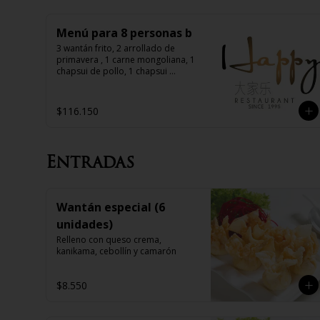
Menú para 8 personas b
3 wantán frito, 2 arrollado de 
primavera , 1 carne mongoliana, 1 
chapsui de pollo, 1 chapsui 
especial, 1 diente de dragón con 
carne, 1 chapsui de carne, 1 pollo 
mongoliano, 8 arroz chaufán
$116.150
Entradas
Wantán especial (6
unidades)
Relleno con queso crema, 
kanikama, cebollín y camarón
$8.550