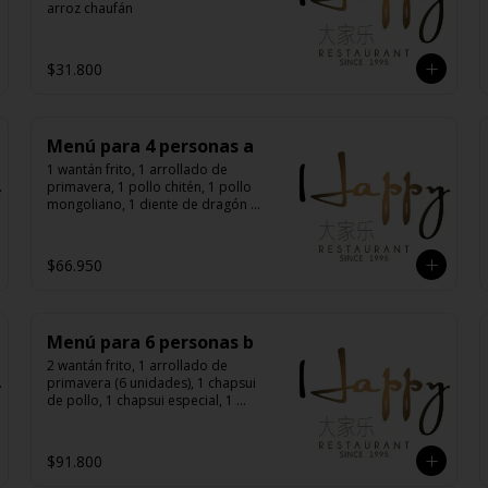
arroz chaufán
$31.800
Menú para 4 personas a
1 wantán frito, 1 arrollado de 
primavera, 1 pollo chitén, 1 pollo 
mongoliano, 1 diente de dragón 
con carne, 1 carne mongoliana, 4 
arroz chaufán
$66.950
Menú para 6 personas b
2 wantán frito, 1 arrollado de 
primavera (6 unidades), 1 chapsui 
de pollo, 1 chapsui especial, 1 
diente de dragón con carne, 1 
carne mongoliana, 1 pollo 
mongoliano, 6 arroz chaufán
$91.800