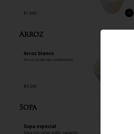
$1.000
Arroz
Arroz blanco
Arroz cocido sin condimento
$4.200
Sopa
Sopa especial
Sopa con carne, pollo, camarón, 