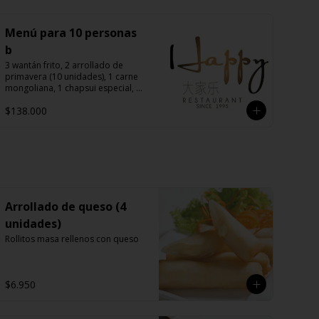
Menú para 10 personas
b
3 wantán frito, 2 arrollado de 
primavera (10 unidades), 1 carne 
mongoliana, 1 chapsui especial, 1 
diente de dragón con carne, 1 
$138.000
pollo chitén, 1 chapsui de pollo, 1 
chapsui de carne, 1 pollo 
mongoliano, 10 arroz chaufán
Arrollado de queso (4
unidades)
Rollitos masa rellenos con queso
$6.950