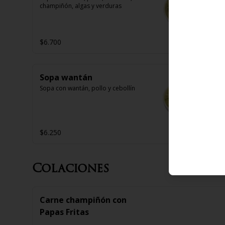
champiñón, algas y verduras
$6.700
Sopa wantán
Sopa con wantán, pollo y cebollín
$6.250
Colaciones
Carne champiñón con
Papas Fritas