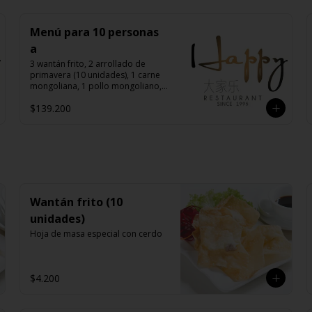
Menú para 10 personas
a
3 wantán frito, 2 arrollado de 
primavera (10 unidades), 1 carne 
mongoliana, 1 pollo mongoliano, 
1 chapsui especial, 1 diente de 
$139.200
dragón con carne, 1 costillar 
cantonés, 1 pollo chitén, 1 pollo 
tausí, 10 arroz chaufán
Wantán frito (10
unidades)
Hoja de masa especial con cerdo
$4.200