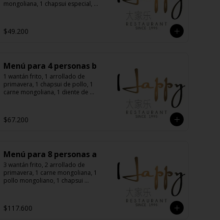
mongoliana, 1 chapsui especial, 3 
arroz chaufán
$49.200
Menú para 4 personas b
1 wantán frito, 1 arrollado de 
primavera, 1 chapsui de pollo, 1 
carne mongoliana, 1 diente de 
dragón con carne, 1 chapsui 
especial, 4 arroz chaufán
$67.200
Menú para 8 personas a
3 wantán frito, 2 arrollado de 
primavera, 1 carne mongoliana, 1 
pollo mongoliano, 1 chapsui 
especial, 1 diente de dragón con 
carne, 1 costillas cantonés, 1 pollo 
chitén, 8 arroz chaufán
$117.600