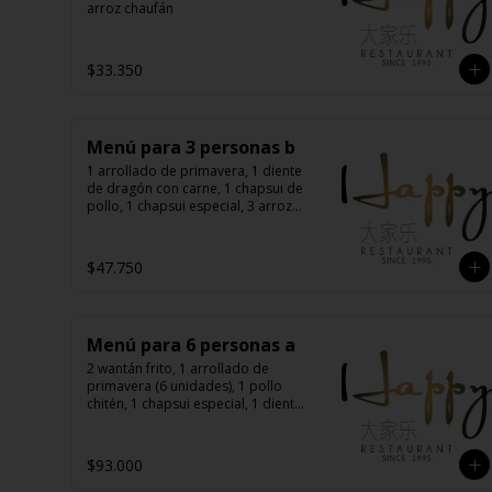
arroz chaufán
$33.350
Menú para 3 personas b
1 arrollado de primavera, 1 diente 
de dragón con carne, 1 chapsui de 
pollo, 1 chapsui especial, 3 arroz 
chaufán
$47.750
Menú para 6 personas a
2 wantán frito, 1 arrollado de 
primavera (6 unidades), 1 pollo 
chitén, 1 chapsui especial, 1 diente 
de dragón con carne, 1 carne 
mongoliana, 1 costillas cantonés, 6 
arroz chaufán
$93.000