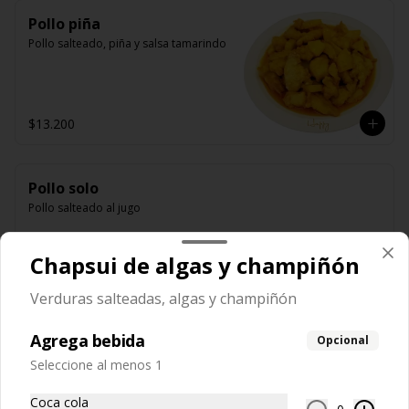
Pollo piña
Pollo salteado, piña y salsa tamarindo
$13.200
Pollo solo
Pollo salteado al jugo
Chapsui de algas y champiñón
$12.850
Verduras salteadas, algas y champiñón
Agrega bebida
Opcional
Pollo solo y algas
Seleccione al menos 1
Pollo salteado con algas
Coca cola