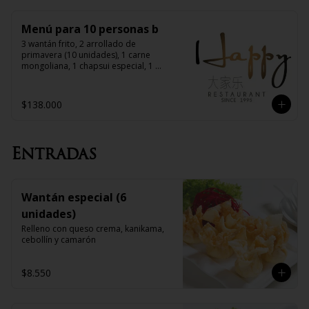
Menú para 10 personas b
3 wantán frito, 2 arrollado de 
primavera (10 unidades), 1 carne 
mongoliana, 1 chapsui especial, 1 
diente de dragón con carne, 1 pollo 
chitén, 1 chapsui de pollo, 1 chapsui 
de carne, 1 pollo mongoliano, 10 arroz 
$138.000
chaufán
Entradas
Wantán especial (6
unidades)
Relleno con queso crema, kanikama, 
cebollín y camarón
$8.550