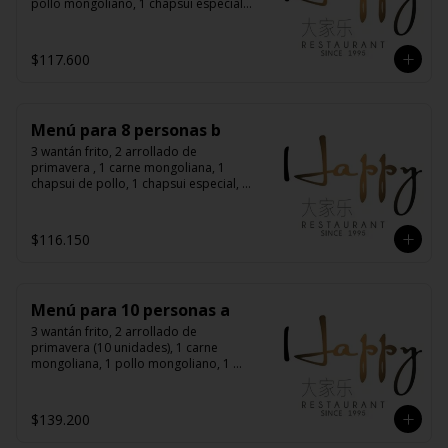
pollo mongoliano, 1 chapsui especial, 
1 diente de dragón con carne, 1 
costillas cantonés, 1 pollo chitén, 8 
arroz chaufán
$117.600
Menú para 8 personas b
3 wantán frito, 2 arrollado de 
primavera , 1 carne mongoliana, 1 
chapsui de pollo, 1 chapsui especial, 1 
diente de dragón con carne, 1 chapsui 
de carne, 1 pollo mongoliano, 8 arroz 
chaufán
$116.150
Menú para 10 personas a
3 wantán frito, 2 arrollado de 
primavera (10 unidades), 1 carne 
mongoliana, 1 pollo mongoliano, 1 
chapsui especial, 1 diente de dragón 
con carne, 1 costillar cantonés, 1 pollo 
chitén, 1 pollo tausí, 10 arroz chaufán
$139.200