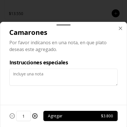
$13.550
Camarones
Pollo solo y champiñón
Pollo salteado con champiñón
Por favor indícanos en una nota, en que plato
deseas este agregado.
Instrucciones especiales
$13.650
Pollo tausí
Pollo salteado, salsa tausí y cebollín
$12.250
Agregar
$3.800