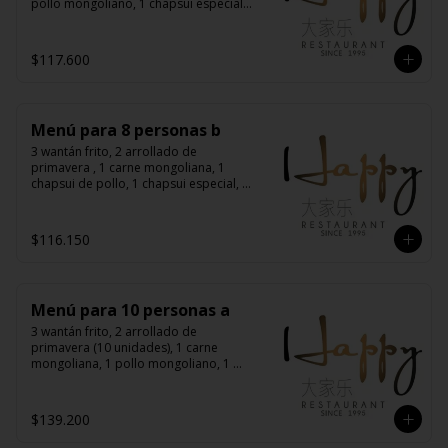
pollo mongoliano, 1 chapsui especial, 
1 diente de dragón con carne, 1 
costillas cantonés, 1 pollo chitén, 8 
arroz chaufán
$117.600
Menú para 8 personas b
3 wantán frito, 2 arrollado de 
primavera , 1 carne mongoliana, 1 
chapsui de pollo, 1 chapsui especial, 1 
diente de dragón con carne, 1 chapsui 
de carne, 1 pollo mongoliano, 8 arroz 
chaufán
$116.150
Menú para 10 personas a
3 wantán frito, 2 arrollado de 
primavera (10 unidades), 1 carne 
mongoliana, 1 pollo mongoliano, 1 
chapsui especial, 1 diente de dragón 
con carne, 1 costillar cantonés, 1 pollo 
chitén, 1 pollo tausí, 10 arroz chaufán
$139.200