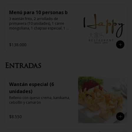
Menú para 10 personas b
3 wantán frito, 2 arrollado de 
primavera (10 unidades), 1 carne 
mongoliana, 1 chapsui especial, 1 
diente de dragón con carne, 1 pollo 
chitén, 1 chapsui de pollo, 1 chapsui 
de carne, 1 pollo mongoliano, 10 arroz 
$138.000
chaufán
Entradas
Wantán especial (6
unidades)
Relleno con queso crema, kanikama, 
cebollín y camarón
$8.550