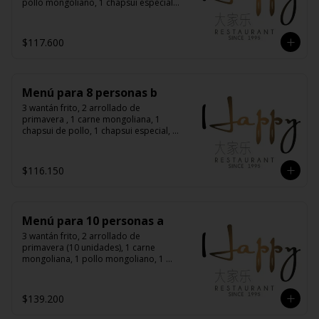
pollo mongoliano, 1 chapsui especial, 
1 diente de dragón con carne, 1 
costillas cantonés, 1 pollo chitén, 8 
arroz chaufán
$117.600
Menú para 8 personas b
3 wantán frito, 2 arrollado de 
primavera , 1 carne mongoliana, 1 
chapsui de pollo, 1 chapsui especial, 1 
diente de dragón con carne, 1 chapsui 
de carne, 1 pollo mongoliano, 8 arroz 
chaufán
$116.150
Menú para 10 personas a
3 wantán frito, 2 arrollado de 
primavera (10 unidades), 1 carne 
mongoliana, 1 pollo mongoliano, 1 
chapsui especial, 1 diente de dragón 
con carne, 1 costillar cantonés, 1 pollo 
chitén, 1 pollo tausí, 10 arroz chaufán
$139.200