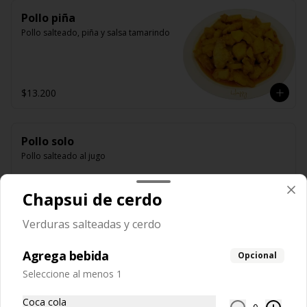
Pollo piña
Pollo salteado, piña y salsa tamarindo
$13.200
Pollo solo
Pollo salteado al jugo
Chapsui de cerdo
$12.850
Verduras salteadas y cerdo
Agrega bebida
Opcional
Pollo solo y algas
Seleccione al menos 1
Pollo salteado con algas
Coca cola