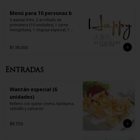
Menú para 10 personas b
3 wantán frito, 2 arrollado de 
primavera (10 unidades), 1 carne 
mongoliana, 1 chapsui especial, 1 
diente de dragón con carne, 1 pollo 
chitén, 1 chapsui de pollo, 1 chapsui 
de carne, 1 pollo mongoliano, 10 arroz 
$138.000
chaufán
Entradas
Wantán especial (6
unidades)
Relleno con queso crema, kanikama, 
cebollín y camarón
$8.550