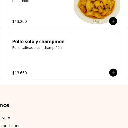
tamarindo
$13.200
Pollo solo y champiñón
Pollo salteado con champiñón
$13.650
nos
livery
 condiciones