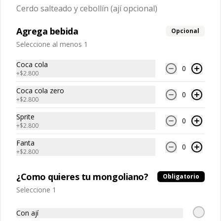
Cerdo salteado y cebollín (ají opcional)
Costillar cantonés
Agrega bebida
Opcional
Cerdo arrebozado frito, piña y salsa 
Seleccione al menos 1
de tamarindo
Coca cola
0
+
$2.800
$12.600
Coca cola zero
0
+
$2.800
Sprite
0
+
$2.800
Fanta
0
+
$2.800
¿Como quieres tu mongoliano?
Obligatorio
Seleccione 1
Conócenos
Con ají