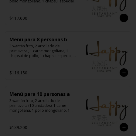
pollo mongoliano, 1 chapsui especial, 
1 diente de dragón con carne, 1 
costillas cantonés, 1 pollo chitén, 8 
arroz chaufán
$117.600
Menú para 8 personas b
3 wantán frito, 2 arrollado de 
primavera , 1 carne mongoliana, 1 
chapsui de pollo, 1 chapsui especial, 1 
diente de dragón con carne, 1 chapsui 
de carne, 1 pollo mongoliano, 8 arroz 
chaufán
$116.150
Menú para 10 personas a
3 wantán frito, 2 arrollado de 
primavera (10 unidades), 1 carne 
mongoliana, 1 pollo mongoliano, 1 
chapsui especial, 1 diente de dragón 
con carne, 1 costillar cantonés, 1 pollo 
chitén, 1 pollo tausí, 10 arroz chaufán
$139.200