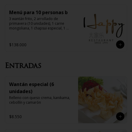
Menú para 10 personas b
3 wantán frito, 2 arrollado de 
primavera (10 unidades), 1 carne 
mongoliana, 1 chapsui especial, 1 
diente de dragón con carne, 1 pollo 
chitén, 1 chapsui de pollo, 1 chapsui 
de carne, 1 pollo mongoliano, 10 arroz 
$138.000
chaufán
Entradas
Wantán especial (6
unidades)
Relleno con queso crema, kanikama, 
cebollín y camarón
$8.550