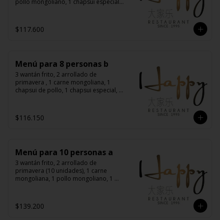
pollo mongoliano, 1 chapsui especial, 
1 diente de dragón con carne, 1 
costillas cantonés, 1 pollo chitén, 8 
arroz chaufán
$117.600
Menú para 8 personas b
3 wantán frito, 2 arrollado de 
primavera , 1 carne mongoliana, 1 
chapsui de pollo, 1 chapsui especial, 1 
diente de dragón con carne, 1 chapsui 
de carne, 1 pollo mongoliano, 8 arroz 
chaufán
$116.150
Menú para 10 personas a
3 wantán frito, 2 arrollado de 
primavera (10 unidades), 1 carne 
mongoliana, 1 pollo mongoliano, 1 
chapsui especial, 1 diente de dragón 
con carne, 1 costillar cantonés, 1 pollo 
chitén, 1 pollo tausí, 10 arroz chaufán
$139.200