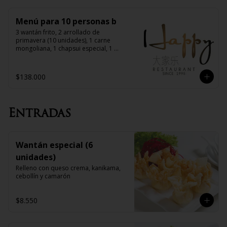
Menú para 10 personas b
3 wantán frito, 2 arrollado de 
primavera (10 unidades), 1 carne 
mongoliana, 1 chapsui especial, 1 
diente de dragón con carne, 1 pollo 
chitén, 1 chapsui de pollo, 1 chapsui 
de carne, 1 pollo mongoliano, 10 arroz 
$138.000
chaufán
Entradas
Wantán especial (6
unidades)
Relleno con queso crema, kanikama, 
cebollín y camarón
$8.550