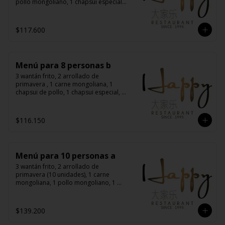
pollo mongoliano, 1 chapsui especial, 
1 diente de dragón con carne, 1 
costillas cantonés, 1 pollo chitén, 8 
arroz chaufán
$117.600
Menú para 8 personas b
3 wantán frito, 2 arrollado de 
primavera , 1 carne mongoliana, 1 
chapsui de pollo, 1 chapsui especial, 1 
diente de dragón con carne, 1 chapsui 
de carne, 1 pollo mongoliano, 8 arroz 
chaufán
$116.150
Menú para 10 personas a
3 wantán frito, 2 arrollado de 
primavera (10 unidades), 1 carne 
mongoliana, 1 pollo mongoliano, 1 
chapsui especial, 1 diente de dragón 
con carne, 1 costillar cantonés, 1 pollo 
chitén, 1 pollo tausí, 10 arroz chaufán
$139.200