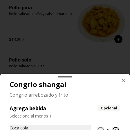
Pollo piña
Pollo salteado, piña y salsa tamarindo
$13.200
Pollo solo
Pollo salteado al jugo
Congrio shangai
$12.850
Congrio arrebozado y frito
Agrega bebida
Opcional
Pollo solo y algas
Seleccione al menos 1
Pollo salteado con algas
Coca cola