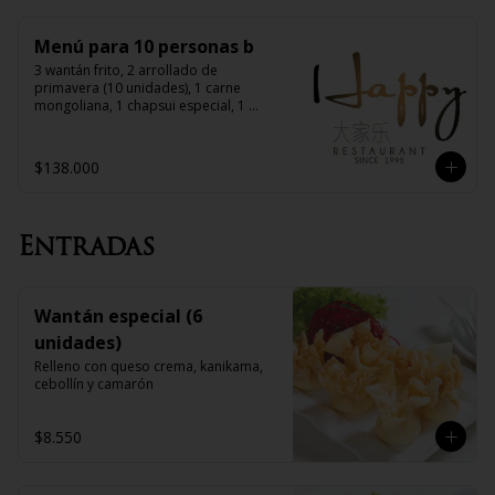
Menú para 10 personas b
3 wantán frito, 2 arrollado de 
primavera (10 unidades), 1 carne 
mongoliana, 1 chapsui especial, 1 
diente de dragón con carne, 1 pollo 
chitén, 1 chapsui de pollo, 1 chapsui 
de carne, 1 pollo mongoliano, 10 arroz 
$138.000
chaufán
Entradas
Wantán especial (6
unidades)
Relleno con queso crema, kanikama, 
cebollín y camarón
$8.550