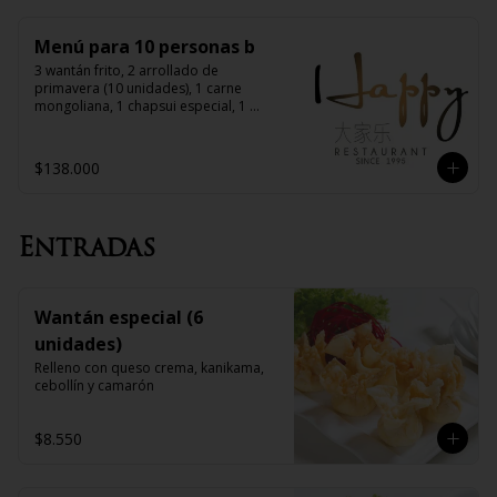
Menú para 10 personas b
3 wantán frito, 2 arrollado de 
primavera (10 unidades), 1 carne 
mongoliana, 1 chapsui especial, 1 
diente de dragón con carne, 1 pollo 
chitén, 1 chapsui de pollo, 1 chapsui 
de carne, 1 pollo mongoliano, 10 arroz 
$138.000
chaufán
Entradas
Wantán especial (6
unidades)
Relleno con queso crema, kanikama, 
cebollín y camarón
$8.550