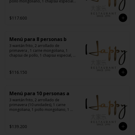
pollo mongoliano, 1 chapsui especial, 
1 diente de dragón con carne, 1 
costillas cantonés, 1 pollo chitén, 8 
arroz chaufán
$117.600
Menú para 8 personas b
3 wantán frito, 2 arrollado de 
primavera , 1 carne mongoliana, 1 
chapsui de pollo, 1 chapsui especial, 1 
diente de dragón con carne, 1 chapsui 
de carne, 1 pollo mongoliano, 8 arroz 
chaufán
$116.150
Menú para 10 personas a
3 wantán frito, 2 arrollado de 
primavera (10 unidades), 1 carne 
mongoliana, 1 pollo mongoliano, 1 
chapsui especial, 1 diente de dragón 
con carne, 1 costillar cantonés, 1 pollo 
chitén, 1 pollo tausí, 10 arroz chaufán
$139.200