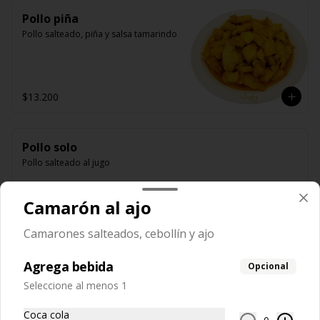
Pollo piña
Pollo salteado, piña y salsa tamarindo
$13.200
Pollo solo
Pollo salteado al jugo
Camarón al ajo
$12.850
Camarones salteados, cebollín y ajo
Agrega bebida
Opcional
Pollo solo y algas
Seleccione al menos 1
Pollo salteado con algas
Coca cola